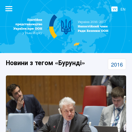
УК
EN
Постійне
представництво
України при
ООН
Новини з тегом «Бурунді»
2016