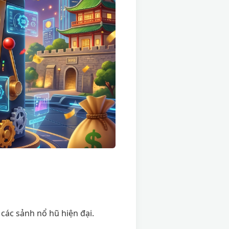
 các sảnh nổ hũ hiện đại.