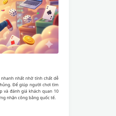
ng nhanh nhất nhờ tính chất dễ
khủng. Để giúp người chơi tìm
ợp và đánh giá khách quan 10
hứng nhận công bằng quốc tế.