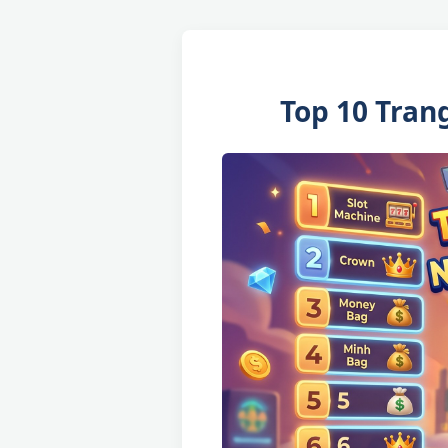
Top 10 Tran