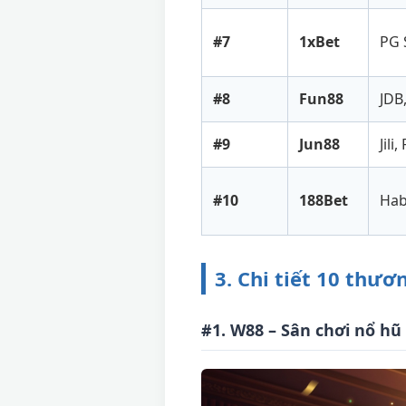
#7
1xBet
PG 
#8
Fun88
JDB
#9
Jun88
Jili
#10
188Bet
Hab
3. Chi tiết 10 thư
#1. W88 – Sân chơi nổ hũ