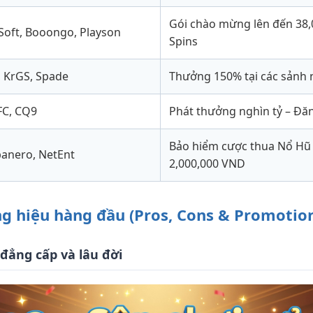
Gói chào mừng lên đến 38,
Soft, Booongo, Playson
Spins
, KrGS, Spade
Thưởng 150% tại các sảnh 
, FC, CQ9
Phát thưởng nghìn tỷ – Đă
Bảo hiểm cược thua Nổ Hũ 
anero, NetEnt
2,000,000 VND
ơng hiệu hàng đầu (Pros, Cons & Promotio
 đẳng cấp và lâu đời