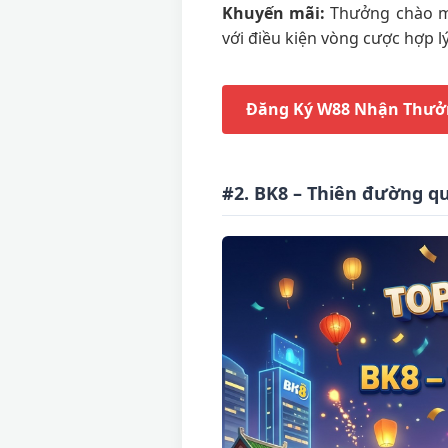
Khuyến mãi:
Thưởng chào mừ
với điều kiện vòng cược hợp lý
Đăng Ký W88 Nhận Thưở
#2. BK8 – Thiên đường qu