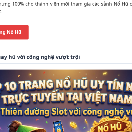
ng 100% cho thành viên mới tham gia các sảnh Nổ Hũ ch
.
ng Nổ Hũ
ay hũ với công nghệ vượt trội