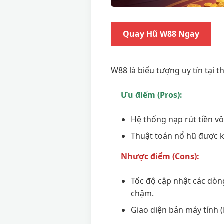
Quay Hũ W88 Ngay
W88 là biểu tượng uy tín tại 
Ưu điểm (Pros):
Hệ thống nạp rút tiền vô
Thuật toán nổ hũ được k
Nhược điểm (Cons):
Tốc độ cập nhật các dòn
chậm.
Giao diện bản máy tính (P