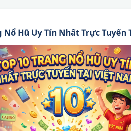
g Nổ Hũ Uy Tín Nhất Trực Tuyến 