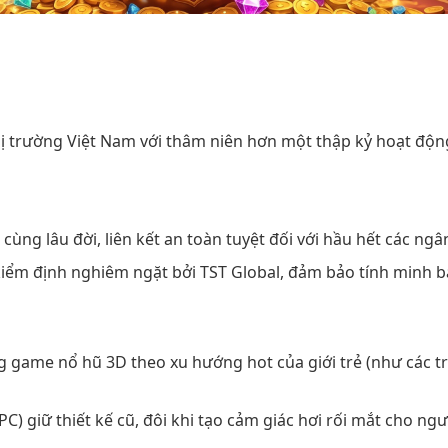
thị trường Việt Nam với thâm niên hơn một thập kỷ hoạt độn
 cùng lâu đời, liên kết an toàn tuyệt đối với hầu hết các ng
iểm định nghiêm ngặt bởi TST Global, đảm bảo tính minh bạ
g game nổ hũ 3D theo xu hướng hot của giới trẻ (như các t
C) giữ thiết kế cũ, đôi khi tạo cảm giác hơi rối mắt cho ngư