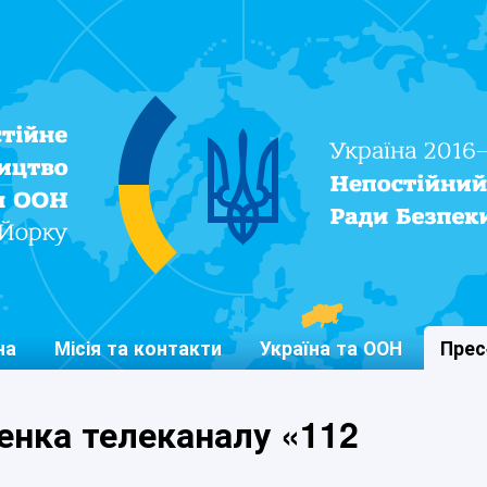
Постійне представництво
України при ООН
на
Місія та контакти
Україна та ООН
Прес
енка телеканалу «112