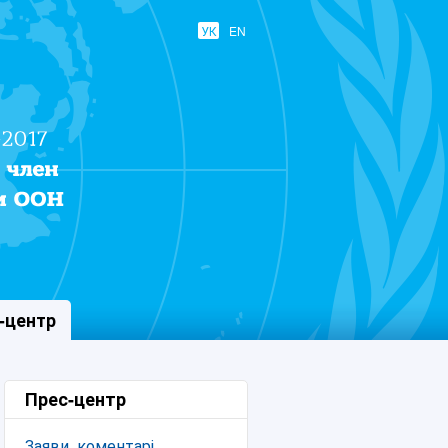
УК
EN
-центр
Прес-центр
Заяви, коментарі,