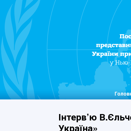
Голов
Інтерв’ю В.Єльч
Україна»